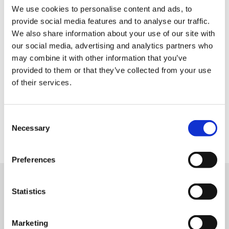
Hotel
We use cookies to personalise content and ads, to
provide social media features and to analyse our traffic.
Per hotel con ristorazione interna
We also share information about your use of our site with
our social media, advertising and analytics partners who
may combine it with other information that you’ve
provided to them or that they’ve collected from your use
Food court e self-service
of their services.
Per consegne efficienti, riduzione delle code e miglior
gestione dei flussi.
Consent
Necessary
Selection
Preferences
Statistics
Specifiche principali
FUNZIONI
Marketing